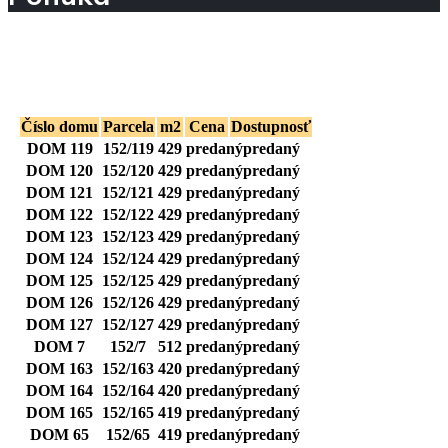
Vyberte si Váš vysnívaný domov
Číslo domu
Parcela
m2
Cena
Dostupnosť
DOM 119
152/119
429
predaný
predaný
DOM 120
152/120
429
predaný
predaný
DOM 121
152/121
429
predaný
predaný
DOM 122
152/122
429
predaný
predaný
DOM 123
152/123
429
predaný
predaný
DOM 124
152/124
429
predaný
predaný
DOM 125
152/125
429
predaný
predaný
DOM 126
152/126
429
predaný
predaný
DOM 127
152/127
429
predaný
predaný
DOM 7
152/7
512
predaný
predaný
DOM 163
152/163
420
predaný
predaný
DOM 164
152/164
420
predaný
predaný
DOM 165
152/165
419
predaný
predaný
DOM 65
152/65
419
predaný
predaný