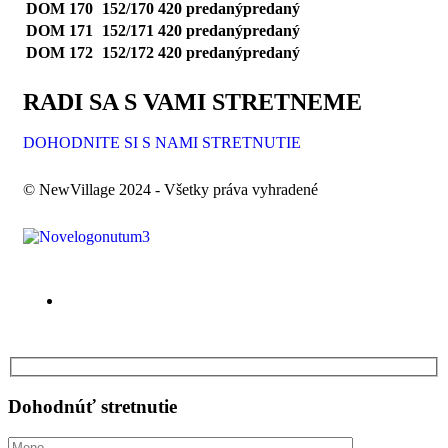
DOM 170
152/170
420
predaný
predaný
DOM 171
152/171
420
predaný
predaný
DOM 172
152/172
420
predaný
predaný
RADI SA S VAMI STRETNEME
DOHODNITE SI S NAMI STRETNUTIE
© NewVillage 2024 - Všetky práva vyhradené
Dohodnúť
stretnutie